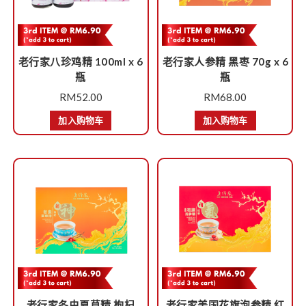
老行家八珍鸡精 100ml x 6
老行家人参精 黑枣 70g x 6
瓶
瓶
RM
52.00
RM
68.00
加入购物车
加入购物车
老行家冬虫夏草精 枸杞
老行家美国花旗泡参精 红