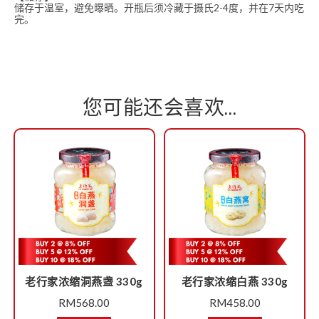
储存于温室，避免曝晒。开瓶后须冷藏于摄氏2-4度，并在7天内吃
完。
您可能还会喜欢…
老行家浓缩洞燕盏 330g
老行家浓缩白燕 330g
RM
568.00
RM
458.00