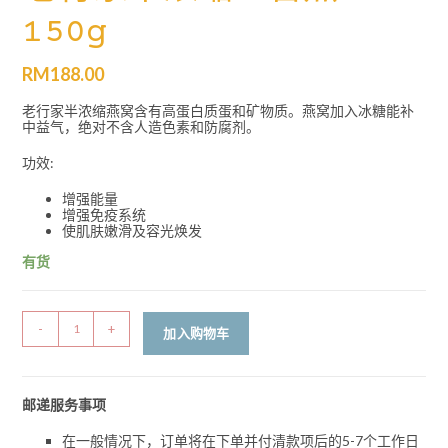
150g
RM
188.00
老行家半浓缩燕窝含有高蛋白质蛋和矿物质。燕窝加入冰糖能补
中益气，绝对不含人造色素和防腐剂。
功效:
增强能量
增强免疫系统
使肌肤嫩滑及容光焕发
有货
-
+
加入购物车
邮递服务事项
在一般情况下，订单将在下单并付清款项后的5-7个工作日