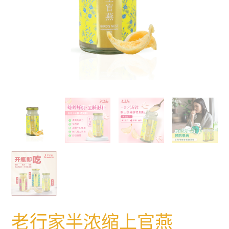
老行家半浓缩上官燕