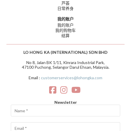
芦荟
日常养身
我的账户
我的账户
我的购物车
结算
LO HONG KA (INTERNATIONAL) SDN BHD
No 8, Jalan BK 1/11, Kinrara Industrial Park,
47100 Puchong, Selangor Darul Ehsan, Malaysia.
Email :
customerservices@lohongka.com
Newsletter