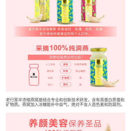
老行家半浓缩燕窝是结合专业和创新技术研发，含有高蛋白质蛋和
矿物质。燕窝加入冰糖能补中益气，绝对不含人造色素和防腐剂。